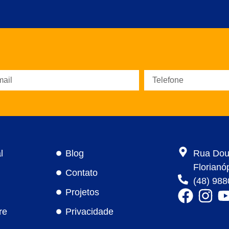
l
Blog
Rua Dout
Florianó
Contato
(48) 98
Projetos
re
Privacidade