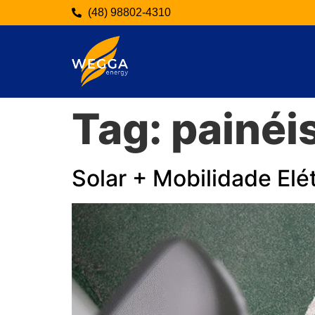
(48) 98802-4310
Tag:
painéi
Solar + Mobilidade El