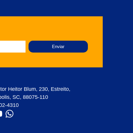
Enviar
or Heitor Blum, 230, Estreito,
polis, SC, 88075-110
802-4310